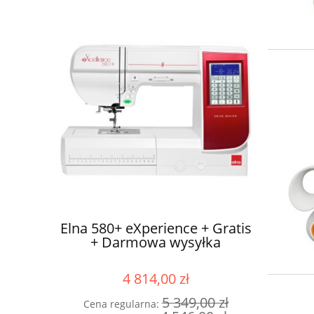
Elna 580+ eXperience + Gratis
Owerlok 
tolik +
+ Darmowa wysyłka
wysyłka
4 814,00 zł
5 349,00 zł
Cena regularna:
Cena r