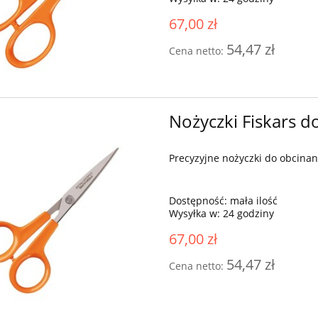
 Brother M340ED +
Igła szwalnicza Groz Becke
67,00 zł
rmowa wysyłka
DBxK5 SES z kulką różne
rozmiary
54,47 zł
Cena netto:
2 349,00 zł
7,50 zł
3 210,00 zł
egularna:
3 210,00 zł
do koszyka
sza cena:
Nożyczki Fiskars d
Precyzyjne nożyczki do obcinani
Dostępność:
mała ilość
Wysyłka w:
24 godziny
67,00 zł
54,47 zł
Cena netto: