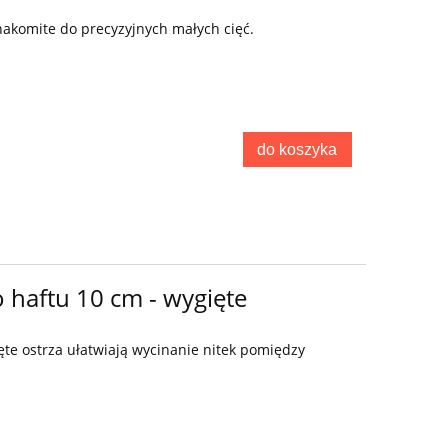
2 199,00 zł
Cena regularna:
Najniższa cen
2 199,00 zł
Najniższa cena:
znakomite do precyzyjnych małych cięć.
do ko
do koszyka
o haftu 10 cm - wygięte
ęte ostrza ułatwiają wycinanie nitek pomiędzy