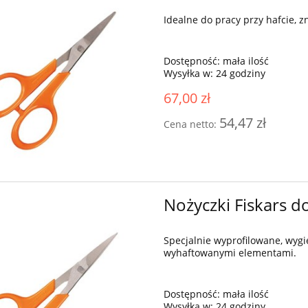
5 140,00 zł
4 399,00 zł
Cena regularna:
sza cena:
5 050,00 zł
Najniższa cena:
Idealne do pracy przy hafcie, 
do koszyka
Dostępność:
mała ilość
Wysyłka w:
24 godziny
67,00 zł
54,47 zł
Cena netto:
Nożyczki Fiskars d
Specjalnie wyprofilowane, wygi
wyhaftowanymi elementami.
Dostępność:
mała ilość
Wysyłka w:
24 godziny