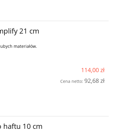
mplify 21 cm
rubych materiałów.
114,00 zł
92,68 zł
Cena netto:
Profesjonaln
a
Minerva M2050Pro +
coverów Ja
Darmowa wysyłka
(15
299,
1 599,00 zł
o haftu 10 cm
Cena regularn