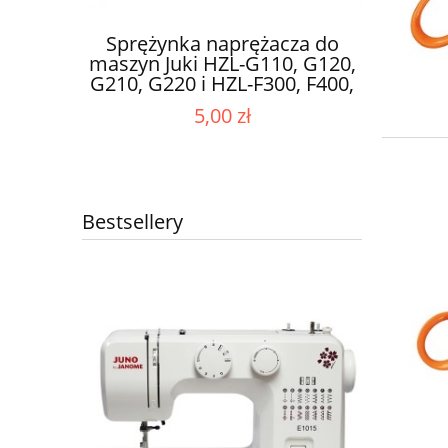
OUTLET
Da
ka do
Sprężynka naprężacza do
626001
maszyn Juki HZL-G110, G120,
034DX,
G210, G220 i HZL-F300, F400,
034D,
F600
5,00 zł
4D.
Cena r
Najniż
Bestsellery