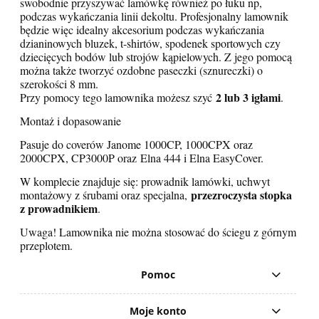
swobodnie przyszywać lamówkę również po łuku np,
podczas wykańczania linii dekoltu. Profesjonalny lamownik
będzie więc idealny akcesorium podczas wykańczania
dzianinowych bluzek, t-shirtów, spodenek sportowych czy
dziecięcych bodów lub strojów kąpielowych. Z jego pomocą
można także tworzyć ozdobne paseczki (sznureczki) o
szerokości 8 mm.
2 lub 3 igłam
i
Przy pomocy tego lamownika możesz szyć
.
Montaż i dopasowanie
Pasuje do coverów Janome 1000CP, 1000CPX oraz
2000CPX, CP3000P oraz Elna 444 i Elna EasyCover.
W komplecie znajduje się: prowadnik lamówki, uchwyt
przezroczysta stopka
montażowy z śrubami oraz specjalna,
z prowadnikiem
.
Uwaga! Lamownika nie można stosować do ściegu z górnym
przeplotem.
Pomoc
Moje konto