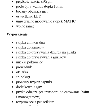
prędkość szycia 850spm
podwójny wznios stopki 10mm
boczny obcinacz nici
oświetlenie LED
uniwersalne mocowanie stopek MATIC
wolne ramię
Wyposażenie:
stopka uniwersalna
stopka do zamków
stopka do obszywania dziurek na guziki
stopka do przyszywania guzików
miękki pokrowiec
prowadnik
olejarka
śrubokręt
pionowy trzpień szpulki
dodatkowe 3 igły
płytka odłączająca transport (do cerowania, haftu
i
monogramów)
rozpruwacz z pędzelkiem