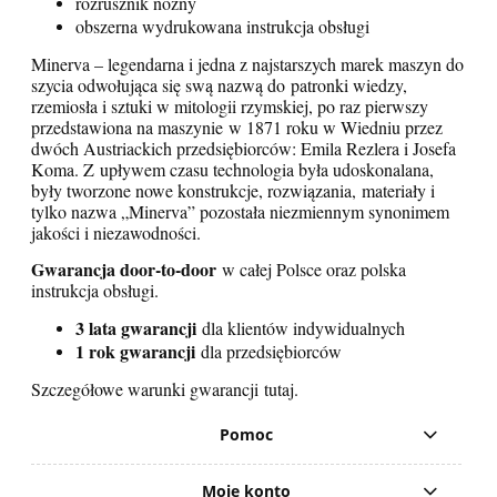
rozrusznik nożny
obszerna wydrukowana instrukcja obsługi
Minerva – legendarna i jedna z najstarszych marek maszyn do
szycia odwołująca się swą nazwą do
patronki wiedzy,
rzemiosła i sztuki w mitologii rzymskiej, po raz pierwszy
przedstawiona na maszynie
w 1871 roku w Wiedniu przez
dwóch Austriackich przedsiębiorców: Emila Rezlera i Josefa
Koma. Z
upływem czasu technologia była udoskonalana,
były tworzone nowe konstrukcje, rozwiązania,
materiały i
tylko nazwa „Minerva” pozostała niezmiennym synonimem
jakości i niezawodności.
Gwarancja door-to-door
w całej Polsce oraz polska
instrukcja obsługi.
3 lata gwarancji
dla klientów indywidualnych
1 rok gwarancji
dla przedsiębiorców
Szczegółowe warunki gwarancji
tutaj
.
Pomoc
Moje konto