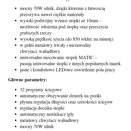
mocny 70W silnik, dzięki któremu z łatwością
przeszywa
nawet ciężkie materiały
wysoki podwójny wznios stopki aż 10mm –
możliwość
włożenia pod stopkę oraz przeszycia
grubszych rzeczy
wysoką prędkość szycia (do 850 wkłuć na minutę)
w pełni metalowy trwały i niezawodny
chwytacz
wahadłowy
uniwersalne mocowanie stopek MATIC –
pasują
uniwersalne stopki z innych popularnych marek
jasne i komfortowe LEDowe oświetlenie pola pracy
Główne parametry:
32 programy ściegowe
automatyczne obszywanie dziurek na guziki
płynna regulacja długości oraz szerokości ściegów
regulacja docisku stopki
automatyczny nawlekacz igły
metalowy chwytacz wahadłowy
mocny 70W silnik