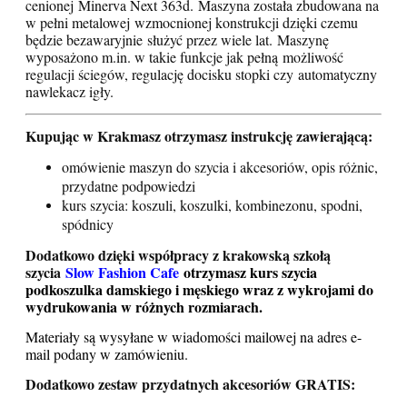
cenionej
Minerva Next 363d.
Maszyna została zbudowana na
w pełni metalowej
wzmocnionej konstrukcji dzięki czemu
będzie bezawaryjnie
służyć przez wiele lat.
Maszynę
wyposażono m.in. w takie funkcje jak pełną
możliwość
regulacji ściegów, regulację docisku stopki czy
automatyczny
nawlekacz igły.
Kupując w Krakmasz otrzymasz instrukcję zawierającą:
omówienie maszyn do szycia i akcesoriów, opis różnic,
przydatne podpowiedzi
kurs szycia: koszuli, koszulki, kombinezonu, spodni,
spódnicy
Dodatkowo dzięki współpracy z krakowską szkołą
szycia
Slow Fashion Cafe
otrzymasz kurs szycia
podkoszulka damskiego i męskiego wraz z wykrojami do
wydrukowania w różnych rozmiarach.
Materiały są wysyłane w wiadomości mailowej na adres e-
mail podany w zamówieni
u.
Dodatkowo zestaw przydatnych akcesoriów GRATIS: