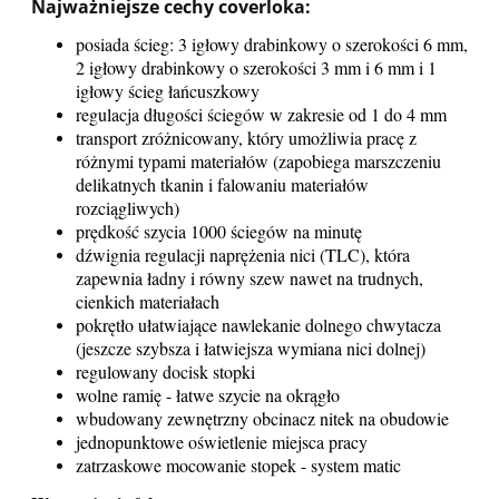
Najważniejsze cechy coverloka:
posiada ścieg: 3 igłowy drabinkowy o szerokości 6 mm,
2 igłowy drabinkowy o szerokości 3 mm i 6 mm i 1
igłowy ścieg łańcuszkowy
regulacja długości ściegów w zakresie od 1 do 4 mm
transport zróżnicowany, który umożliwia pracę z
różnymi typami materiałów (zapobiega marszczeniu
delikatnych tkanin i falowaniu materiałów
rozciągliwych)
prędkość szycia 1000 ściegów na minutę
dźwignia regulacji naprężenia nici (TLC), która
zapewnia ładny i równy szew nawet na trudnych,
cienkich materiałach
pokrętło ułatwiające nawlekanie dolnego chwytacza
(jeszcze szybsza i łatwiejsza wymiana nici dolnej)
regulowany docisk stopki
wolne ramię - łatwe szycie na okrągło
wbudowany zewnętrzny obcinacz nitek na obudowie
jednopunktowe oświetlenie miejsca pracy
zatrzaskowe mocowanie stopek - system matic