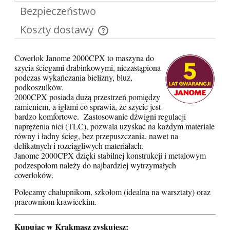
Bezpieczeństwo
Koszty dostawy
Cena nie zawiera ewentualnych kosztów płatności
Coverlok Janome 2000CPX
to maszyna do
szycia ściegami drabinkowymi, niezastąpiona
podczas wykańczania bielizny, bluz,
podkoszulków.
2000CPX posiada dużą przestrzeń pomiędzy
ramieniem, a igłami co sprawia, że szycie jest
bardzo komfortowe. Zastosowanie dźwigni regulacji
naprężenia nici (TLC), pozwala uzyskać na każdym materiale
równy i ładny ścieg, bez przepuszczania, nawet na
delikatnych i rozciągliwych materiałach.
Janome 2000CPX dzięki stabilnej konstrukcji i metalowym
podzespołom należy do najbardziej wytrzymałych
coverloków.
Polecamy chałupnikom, szkołom (idealna na warsztaty) oraz
pracowniom krawieckim.
Kupując w Krakmasz zyskujesz: