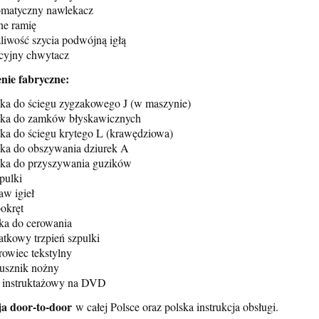
omatyczny nawlekacz
ne ramię
liwość szycia podwójną igłą
acyjny chwytacz
nie fabryczne:
pka do ściegu zygzakowego J (w maszynie)
pka do zamków błyskawicznych
pka do ściegu krytego L (krawędziowa)
pka do obszywania dziurek A
pka do przyszywania guzików
pulki
aw igieł
bokręt
tka do cerowania
atkowy trzpień szpulki
rowiec tekstylny
rusznik nożny
 5060DC + Stolik +
Janome Easy Jeans HD523
m instruktażowy na DVD
+ Gratisy + Darmowa
Gratis + Darmowa wysyłk
ja door-to-door
wysyłka
w całej Polsce oraz polska instrukcja obsługi.