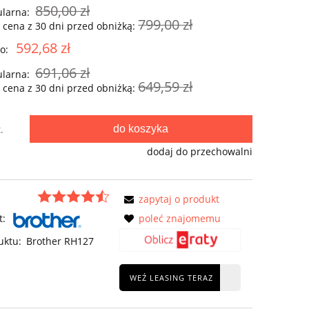
850,00 zł
ularna:
799,00 zł
 cena z 30 dni przed obniżką:
592,68 zł
o:
691,06 zł
ularna:
649,59 zł
 cena z 30 dni przed obniżką:
do koszyka
.
dodaj do przechowalni
zapytaj o produkt
t:
poleć znajomemu
uktu:
Brother RH127
WEŹ LEASING TERAZ