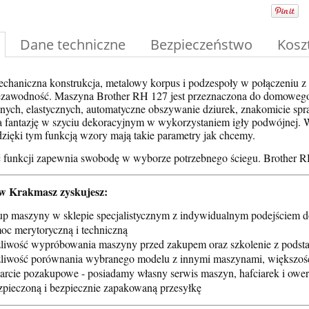
Dane techniczne
Bezpieczeństwo
Kosz
echaniczna konstrukcja, metalowy korpus i podzespoły w połączeniu z
niezawodność. Maszyna Brother RH 127 jest przeznaczona do domoweg
ych, elastycznych, automatyczne obszywanie dziurek, znakomicie spra
 fantazję w szyciu dekoracyjnym w wykorzystaniem igły podwójnej. Wsz
dzięki tym funkcją wzory mają takie parametry jak chcemy.
ć funkcji zapewnia swobodę w wyborze potrzebnego ściegu. Brother R
w Krakmasz zyskujesz:
up maszyny w sklepie specjalistycznym z indywidualnym podejściem d
oc merytoryczną i techniczną
liwość wypróbowania maszyny przed zakupem oraz szkolenie z podsta
liwość porównania wybranego modelu z innymi maszynami, większość
arcie pozakupowe - posiadamy własny serwis maszyn, hafciarek i owe
zpieczoną i bezpiecznie zapakowaną przesyłkę