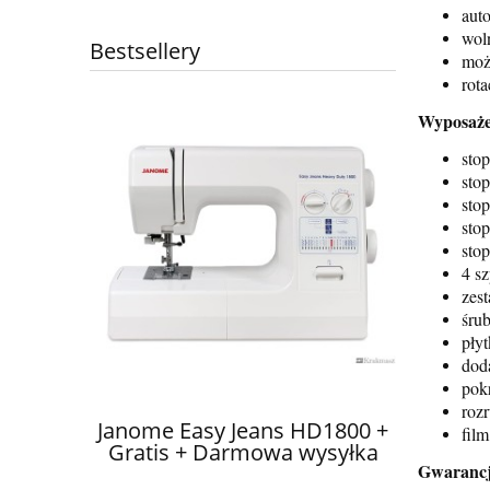
aut
wol
Bestsellery
moż
rot
Wyposaże
sto
sto
sto
sto
sto
4 sz
zest
śru
pły
dod
pok
roz
HD1800 +
Janome
fil
wysyłka
Stopki 
Janome Juno E1015 + Kursy +
Gwara
nc
Gratis + Darmowa wysyłka