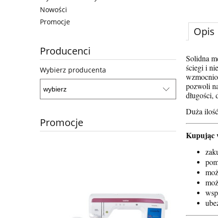
Nowości
Promocje
Opis
Producenci
Solidna m
ściegi i 
Wybierz producenta
wzmocnion
pozwoli na
długości, 
Duża iloś
Promocje
Kupując 
zak
pom
moż
moż
wsp
ube