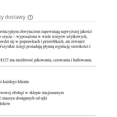
ty dostawy
Cena nie zawiera ewentualnych kosztów
 rotacyjnym chwytaczem zapewniają najwyższej jakości
płatności
o szycia – wyposażona w wiele ściegów użytkowych,
wdzi się w poprawkach i przeróbkach, ale również
ystkie ściegi posiadają płynną regulację szerokości i
H127 ma możliwość pikowania, cerowania i haftowania.
o każdego klienta
wowej obsługi w sklepie stacjonarnym
 maszyn dostępnych od ręki
rloków