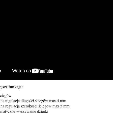
 Brother M340ED +
Igła szwalnicza Groz Becke
rmowa wysyłka
DBxK5 SES z kulką różne
rozmiary
jsze funkcje:
2 349,00 zł
7,50 zł
ściegów
3 210,00 zł
egularna:
nna regulacja długości ściegów max 4 mm
3 210,00 zł
do koszyka
sza cena:
nna regulacja szerokości ściegów max 5 mm
omatyczne wyszywanie dziurki