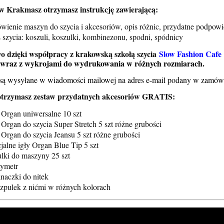
w Krakmasz otrzymasz instrukcję zawierającą:
wienie maszyn do szycia i akcesoriów, opis różnic, przydatne podpowi
 szycia: koszuli, koszulki, kombinezonu, spodni, spódnicy
 dzięki współpracy z krakowską szkołą szycia
Slow Fashion Cafe
 wraz z wykrojami do wydrukowania w różnych rozmiarach.
Elna 560 eXperience + Grati
 są wysyłane w wiadomości mailowej na adres e-mail podany w zamów
er VQ2 + Gratis +
Darmowa wysyłka
rmowa wysyłka
otrzymasz zestaw przydatnych akcesoriów GRATIS:
2 259,00 zł
y Organ uniwersalne 10 szt
9 678,00 zł
 Organ do szycia Super Stretch 5 szt różne grubości
2 799,00 zł
Cena regularna:
 Organ do szycia Jeansu 5 szt różne grubości
9 690,00 zł
1 529,00 zł
egularna:
Najniższa cena:
jalne igły Organ Blue Tip 5 szt
6 999,00 zł
sza cena:
ulki do maszyny 25 szt
do koszyka
tymetr
naczki do nitek
szpulek z nićmi w różnych kolorach