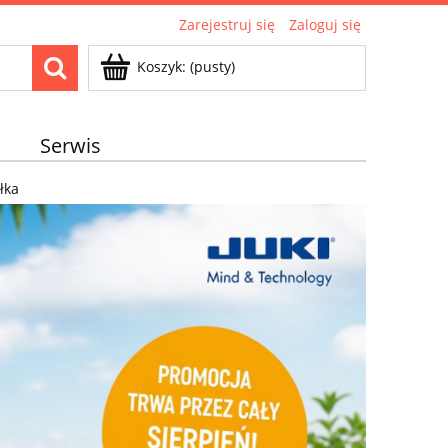
Zarejestruj się
Zaloguj się
Koszyk:
(pusty)
Serwis
łka