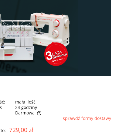
ść:
mała ilość
w:
24 godziny
Darmowa
sprawdź formy dostawy
ntualnych kosztów
729,00 zł
to: