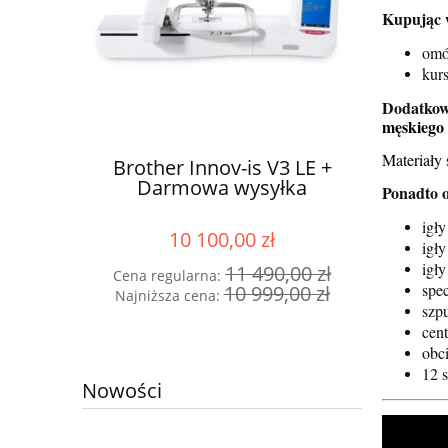
Kupując 
omó
kurs
Dodatkowo
męskiego
Brother 2104D + Nici + Gratisy
Materiały
3 LE +
Broth
+ Darmowa wysyłka
łka
Da
Ponadto 
1 249,00 zł
igł
igły
1 290,00 zł
Cena regularna:
igły
,00 zł
1 290,00 zł
Cena r
Najniższa cena:
spec
,00 zł
Najniż
szp
do koszyka
cen
obci
12 
Nowości